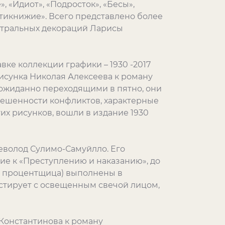
 «Идиот», «Подросток», «Бесы»,
тикнижие». Всего представлено более
еатральных декораций Ларисы
ке коллекции графики – 1930 -2017
исунка Николая Алексеева к роману
ожиданно переходящими в пятно, они
ешенности конфликтов, характерные
их рисунков, вошли в издание 1930
севолод Сулимо-Самуйлло. Его
ние к «Преступлению и наказанию», до
ха процентщица) выполнены в
стирует с освещенным свечой лицом,
 Константинова к роману