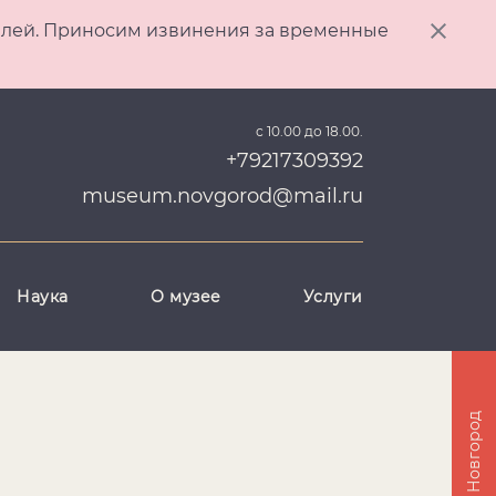
ителей. Приносим извинения за временные
с 10.00 до 18.00.
+79217309392
museum.novgorod@mail.ru
Наука
О музее
Услуги
Великий Новгород