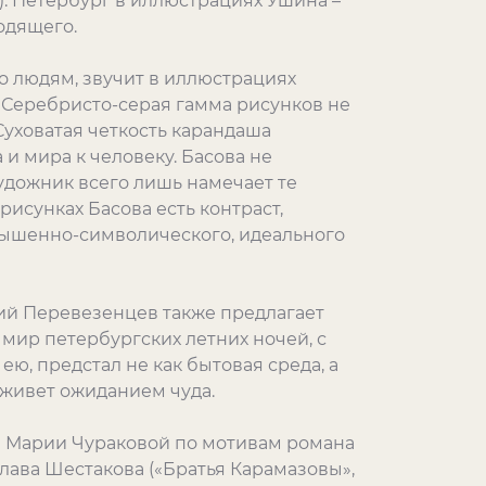
). Петербург в иллюстрациях Ушина –
одящего.
о людям, звучит в иллюстрациях
. Серебристо-серая гамма рисунков не
уховатая четкость карандаша
и мира к человеку. Басова не
художник всего лишь намечает те
рисунках Басова есть контраст,
вышенно-символического, идеального
лий Перевезенцев также предлагает
мир петербургских летних ночей, с
ею, предстал не как бытовая среда, а
 живет ожиданием чуда.
я Марии Чураковой по мотивам романа
лава Шестакова («Братья Карамазовы»,