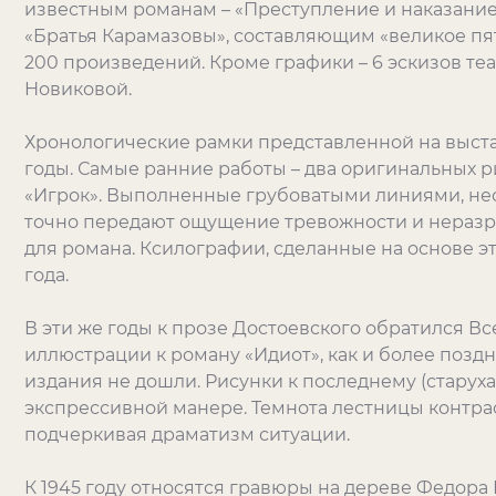
известным романам – «Преступление и наказание»,
«Братья Карамазовы», составляющим «великое пя
200 произведений. Кроме графики – 6 эскизов т
Новиковой.
Хронологические рамки представленной на выстав
годы. Самые ранние работы – два оригинальных р
«Игрок». Выполненные грубоватыми линиями, не
точно передают ощущение тревожности и неразр
для романа. Ксилографии, сделанные на основе эт
года.
В эти же годы к прозе Достоевского обратился В
иллюстрации к роману «Идиот», как и более позд
издания не дошли. Рисунки к последнему (стару
экспрессивной манере. Темнота лестницы контра
подчеркивая драматизм ситуации.
К 1945 году относятся гравюры на дереве Федора