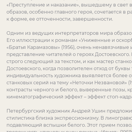
«Преступление и наказание», вышедшему в свет в 
образов, особенно главного героя, сочетается в
к форме, ее отточенности, завершенности.
Одним из ведущих интерпретаторов мира образо
Его иллюстрации к романам «Униженные и оскорбле
«Братья Карамазовы» (1956), очень ненавязчивые
представление читателей о героях Достоевского. 
строго следующий за текстом, и как мастер станк
Достоевского, когда позволителен отход от буквы 
индивидуальность художника выявляется более о
станковых серий на тему «Неточки Незвановой» (19
контрасты черного и белого, выверенные позы, 
кинематографический эффект – эффект стоп-кадр
Петербургский художник Андрей Ушин предложил
стилистика близка экспрессионизму. В линогравю
подавляющий вспышки белого. Этот прием позвол