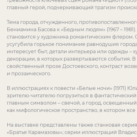
тревожность ключевых сцен романа «Идиот» (1959
главный герой, подчеркивающий трагизм происх
Тема города, отчужденного, противопоставленног
Бениамина Басова к «Бедным людям» (1967 – 1981)
становится у художника романтическим флером. С
усугубила горькое понимание равнодушия города 
интересует быт, детали интерьера или одежды – 
декорации, в которых развертываются события. В 
свойственный прозе Достоевского, контраст воз
и прозаического.
В иллюстрациях к повести «Белые ночи» (1971) Ю
зрителю-читателю погрузиться в фантастический 
главным символом – свечой, а город, освещенный 
как мифологическое пространство, в котором все
На выставке представлены также станковая сери
«Братья Карамазовы»; серии иллюстраций Владис