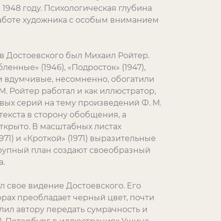
1948 году. Психологическая глубина
 работе художника с особым вниманием
в Достоевского был Михаил Ройтер.
нные» (1946), «Подросток» (1947),
 и вдумчивые, несомненно, обогатили
М. Ройтер работал и как иллюстратор,
овых серий на тему произведений Ф. М.
текста в сторону обобщения, а
ткрыто. В масштабных листах
71) и «Кроткой» (1971) выразительные
крупный план создают своеобразный
а.
 свое видение Достоевского. Его
рах преобладает черный цвет, почти
ил автору передать сумрачность и