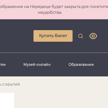
 Преображения на Нередице будет закрыта для посет
неудобства.
Купить билет
тям
Музей-онлайн
Образование
Ь СОБЫТИЙ