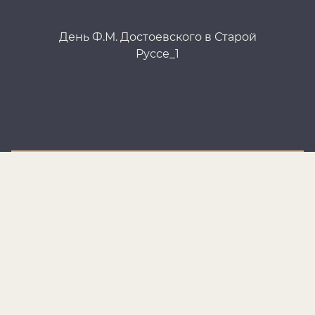
День Ф.М. Достоевского в Старой
Руссе_1