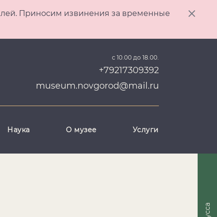
ителей. Приносим извинения за временные
с 10.00 до 18.00.
+79217309392
museum.novgorod@mail.ru
Наука
О музее
Услуги