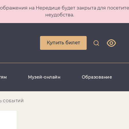
 Преображения на Нередице будет закрыта для посет
неудобства.
Купить билет
тям
Музей-онлайн
Образование
Ь СОБЫТИЙ