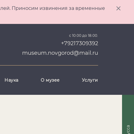
ителей. Приносим извинения за временные
с 10.00 до 18.00.
+79217309392
museum.novgorod@mail.ru
Наука
О музее
Услуги