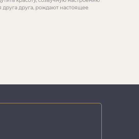
утить красоту, созвучную настроению
яя друга друга, рождают настоящее