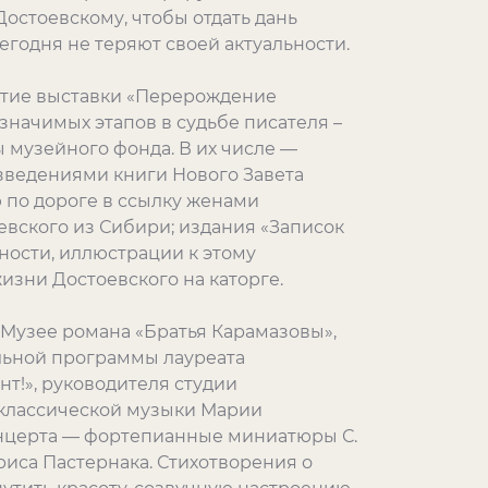
 Достоевскому
, чтобы отдать дань
егодня не теряют своей актуальности
.
рытие выставки «Перерождение
значимых этапов в судьбе
писателя
–
 музейного фонда. В их числе —
изведениями
книги Нового Завета
ю по дороге в ссылку женами
оевского из Сибири;
издания «Записок
нности
, иллюстрации к этому
изни Достоевского на каторге.
 Музее романа «Братья Карамазовы»,
льной программы лауреата
нт!», руководителя студии
 классической музыки Марии
онцерта — фортепианные миниатюры С.
риса Пастернака. Стихотворения о