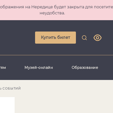
 Преображения на Нередице будет закрыта для посет
неудобства.
Купить билет
тям
Музей-онлайн
Образование
Ь СОБЫТИЙ