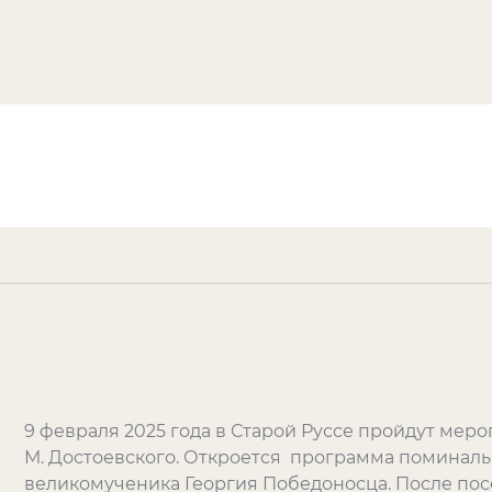
9 февраля 2025 года в Старой Руссе пройдут ме
М. Достоевского.
Откр
оется
программа п
оминаль
великомученика Георгия Победоносца
.
После пос