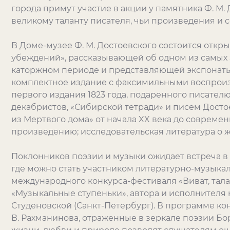
города при
мут
участие в акции у памятника Ф.
М.
великому таланту писателя, чьи произведения
и с
В Доме-музее Ф. М. Достоевского состоится отк
убеждений», рассказывающей об
одном из самых 
каторжном период
е и представляющей экспонаты
комплектное издание с факсимильными воспро
первого издания 1823 года, подаренного писател
декабристов
, «Сибирской тетради» и писем Дост
из Мертвого дома» от начала XX века до совреме
произведению;
исследовательск
ая
литератур
а
о ж
Поклонников поэзии и музыки ожидает встреча в
где можно стать участником литературно-музыка
международного конкурса-фестиваля «Виват, тала
«Музыкальные ступеньки», автора и исполнителя
Студеновской (Санкт-Петербург). В программе к
В. Рахманинова, отраженные в зеркале поэзии Бо