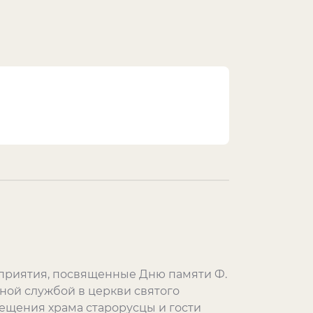
роприятия, посвященные Дню памяти Ф.
ной
службой в церкви
с
вятого
ещения храма старорусцы и гости