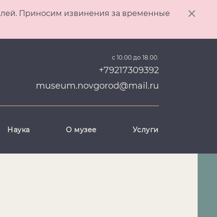
ителей. Приносим извинения за временные
с 10.00 до 18.00.
+79217309392
museum.novgorod@mail.ru
Наука
О музее
Услуги