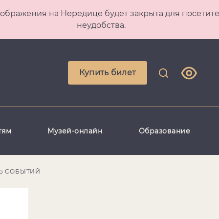
 Преображения на Нередице будет закрыта для посет
неудобства.
Купить билет
тям
Музей-онлайн
Образование
Ь СОБЫТИЙ