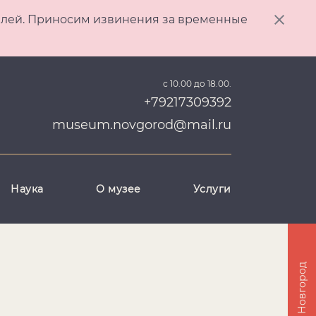
ителей. Приносим извинения за временные
с 10.00 до 18.00.
+79217309392
museum.novgorod@mail.ru
Наука
О музее
Услуги
Великий Новгород