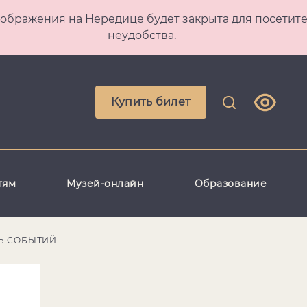
 Преображения на Нередице будет закрыта для посет
неудобства.
Купить билет
тям
Музей-онлайн
Образование
Ь СОБЫТИЙ