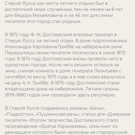
Старой Руссы как места летнего отдыха был в
достаточной мере случайным, тем не менее на 8 лет
для Фёдора Михайловича и на 46 лет для семьи
писателя этот город стал родным.
В 1872 году Ф. М. Достоевский впервые приехал в
Старую Руссу на летний отдых. В доме подполковника
Александра Карловича Гриббе на набережной реки
Перерытицы семья писателя поселилась в июне 1873
года. В 1874 году Достоевские вновь провели лето в
курортном городе, после чего решили остаться на
зиму, снимая комнаты в доме генерала Леонтьева с
сентября по весну 1875 года, а в мае снова вернулись
на дачу А. К. Гриббе. В 1876 году Достоевские стали
владельцами дома на набережной. Летние сезоны
1878–1880 годов они проводили здесь регулярно.
В Старой Руссе создавались романы «Бесы»,
«Подросток», «Пушкинская речь», статьи для «Дневника
писателя». Итогом творчества Достоевского стало
произведение «Братья Карамазовы», семь книг из
двенадцати которого были написаны на старорусской