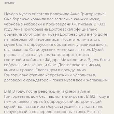
земле.
Начало музею писателя положила Анна Григорьевна.
Она бережно хранила все записные книжки мужа,
черновые наброски к произведениям, письма. В 1883
году Анна Григорьевна Достоевская официально
объявила об открытии музея Достоевского в его доме
на набережной Перерытицы. Посетителями этого
музея были старорусские обыватели, учащиеся школ,
отдыхающие Старорусских минеральных вод. Музей
располагался в двух комнатах второго этажа —
гостиной и кабинете Фёдора Михайловича. Здесь были
собраны личные вещи Ф. М. Достоевского, письма,
книги и прочее. Сдавая дом в аренду, Анна
Григорьевна ставила непременным условием в
договоре с арендатором показ музея всем желающим.
В 1918 году, после революции и смерти Анны
Григорьевны, дом был национализирован. В 1921 году в
нём открылся первый старорусский исторический
музей под названием «Барская усадьба», достаточно
популярный в послереволюционные годы. У этого