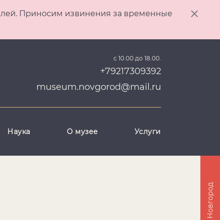
ителей. Приносим извинения за временные
с 10.00 до 18.00.
+79217309392
museum.novgorod@mail.ru
Наука
О музее
Услуги
Великий Новгород