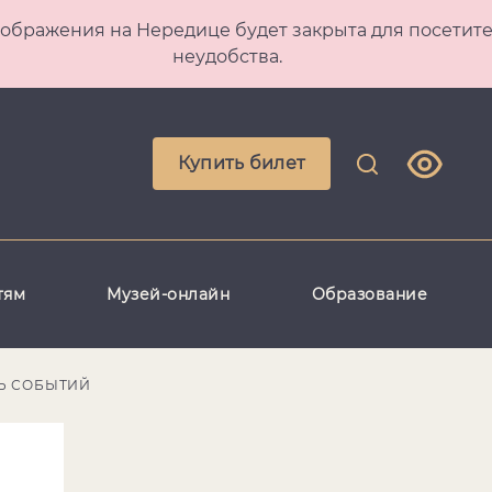
 Преображения на Нередице будет закрыта для посет
неудобства.
Купить билет
тям
Музей-онлайн
Образование
Ь СОБЫТИЙ