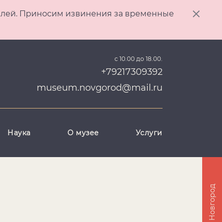
ителей. Приносим извинения за временные
с 10.00 до 18.00.
+79217309392
museum.novgorod@mail.ru
Наука
О музее
Услуги
Великий Новгород