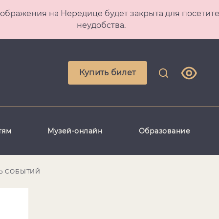
 Преображения на Нередице будет закрыта для посет
неудобства.
Купить билет
тям
Музей-онлайн
Образование
Ь СОБЫТИЙ