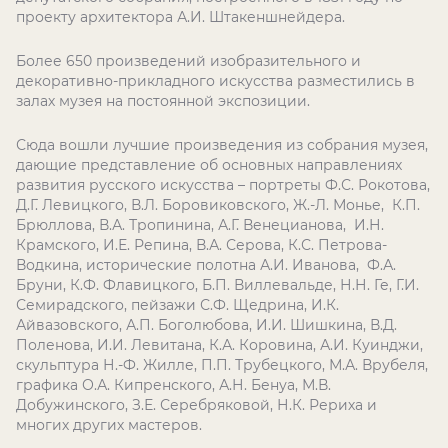
проекту архитектора А.И. Штакеншнейдера.
Более 650 произведений изобразительного и
декоративно-прикладного искусства разместились в
залах музея на постоянной экспозиции.
Сюда вошли лучшие произведения из собрания музея,
дающие представление об основных направлениях
развития русского искусства – портреты Ф.С. Рокотова,
Д.Г. Левицкого, В.Л. Боровиковского, Ж.-Л. Монье, К.П.
Брюллова, В.А. Тропинина, А.Г. Венецианова, И.Н.
Крамского, И.Е. Репина, В.А. Серова, К.С. Петрова-
Водкина, исторические полотна А.И. Иванова, Ф.А.
Бруни, К.Ф. Флавицкого, Б.П. Виллевальде, Н.Н. Ге, Г.И.
Семирадского, пейзажи С.Ф. Щедрина, И.К.
Айвазовского, А.П. Боголюбова, И.И. Шишкина, В.Д.
Поленова, И.И. Левитана, К.А. Коровина, А.И. Куинджи,
скульптура Н.-Ф. Жилле, П.П. Трубецкого, М.А. Врубеля,
графика О.А. Кипренского, А.Н. Бенуа, М.В.
Добужинского, З.Е. Серебряковой, Н.К. Рериха и
многих других мастеров.