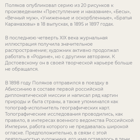
Поляков опубликовал серию из 20 рисунков к
произведениям «Преступление и наказание», «Бесы»,
«Вечный муж», «Униженные и оскорбленные», «Братья
Карамазовы» в 18 выпусках, в 1895 и 1897 годах.
В последнюю четверть XIX века журнальная
иллюстрация получила значительное
распространение; художник активно продолжал
работать в «Родине», но с другими авторами. К
Достоевскому он в своей творческой карьере больше
не обращался.
В 1898 году Поляков отправился в поездку в
Абиссинию в составе первой российской
дипломатической миссии и написал ряд картин
природы и быта страны, а также упоминался как
топограф-исполнитель географических карт.
Топографические исследования проводились, как
правило, в интересах военного ведомства Российской
Империи, работа которого не предавалась широкой
огласке. Предположительно, в связи с этой
деятельностью художника, его имя оставалось в тени,