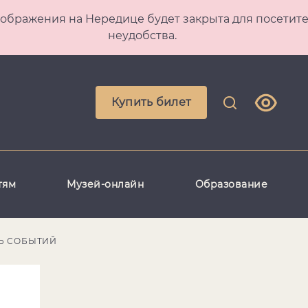
 Преображения на Нередице будет закрыта для посет
неудобства.
Купить билет
тям
Музей-онлайн
Образование
Ь СОБЫТИЙ