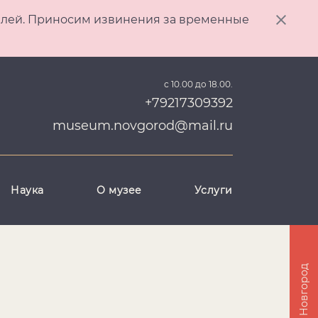
ителей. Приносим извинения за временные
с 10.00 до 18.00.
+79217309392
museum.novgorod@mail.ru
Наука
О музее
Услуги
Великий Новгород