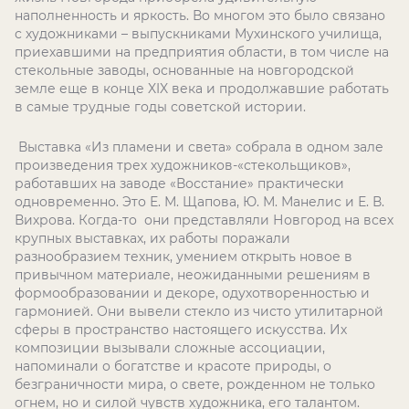
наполненность и яркость. Во многом это было связано
с художниками – выпускниками Мухинского училища,
приехавшими на предприятия области, в том числе на
стекольные заводы, основанные на новгородской
земле еще в конце XIX века и продолжавшие работать
в самые трудные годы советской истории.
Выставка «Из пламени и света» собрала в одном зале
произведения трех художников-«стекольщиков»,
работавших на заводе «Восстание» практически
одновременно. Это Е. М. Щапова, Ю. М. Манелис и Е. В.
Вихрова. Когда-то они представляли Новгород на всех
крупных выставках, их работы поражали
разнообразием техник, умением открыть новое в
привычном материале, неожиданными решениям в
формообразовании и декоре, одухотворенностью и
гармонией. Они вывели стекло из чисто утилитарной
сферы в пространство настоящего искусства. Их
композиции вызывали сложные ассоциации,
напоминали о богатстве и красоте природы, о
безграничности мира, о свете, рожденном не только
огнем, но и силой чувств художника, его талантом.