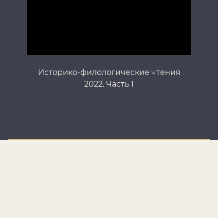
Историко-филологические чтения
И
2022. Часть 1