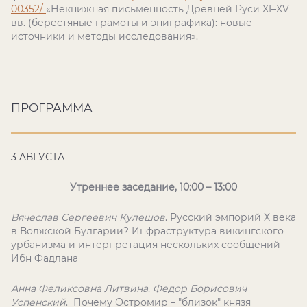
00352/
«Некнижная письменность Древней Руси XI–XV
вв. (берестяные грамоты и эпиграфика): новые
источники и методы исследования».
ПРОГРАММА
3 AВГУСТА
Утреннее заседание, 10:00 – 13:00
Вячеслав Сергеевич Кулешов
. Русский эмпорий X века
в Волжской Булгарии? Инфраструктура викингского
урбанизма и интерпретация нескольких сообщений
Ибн Фадлана
Анна Феликсовна Литвина
,
Федор Борисович
Успенский
. Почему Остромир – "близок" князя