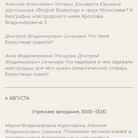
Алексей Алексеевич Гиппиус
,
Елизавета Юрьевна
Щеголькова
. «Второй Всеволод» и «внук Мстислава»? К
биографии новгородского князя Ярослава
Владимировича.
II
Дмитрий Владимирович Сичинава
. Что такое
берестяная грамота?
Анна Владимировна Птенцова, Дмитрий
Владимирович Сичинава
. Что надевали и чем задевали
новгородцы: для чего нужен семантический словарь
берестяных грамот
4 АВГУСТА
Утреннее заседание, 10:00 –13:00
Мария Владимировна Корогодина, Алексей
Владимирович Сиренов
. Помянники великих князей и
архиепископов Новгородских и новшества в