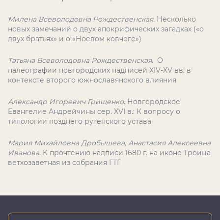
Милена Всеволодовна Рождественская.
Несколько
новых замечаний о двух апокрифических загадках («о
двух братьях» и о «Ноевом ковчеге»)
Татьяна Всеволодовна Рождественская
. О
палеографии новгородских надписей XIV-XV вв. в
контексте второго южнославянского влияния
Александр Игоревич Грищенко
. Новгородское
Евангелие Андрейчины сер. XVI в.: К вопросу о
типологии позднего рутенского устава
Мария Михайловна Дробышева, Анастасия Алексеевна
Иванова
. К прочтению надписи 1680 г. на иконе Троица
ветхозаветная из собрания ГТГ