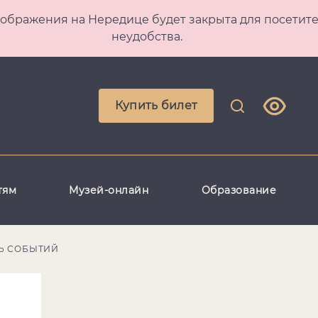
 Преображения на Нередице будет закрыта для посет
неудобства.
Купить билет
тям
Музей-онлайн
Образование
Ь СОБЫТИЙ