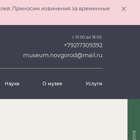
ителей. Приносим извинения за временные
с 10.00 до 18.00.
+79217309392
museum.novgorod@mail.ru
Наука
О музее
Услуги