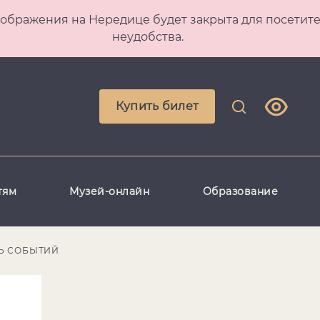
 Преображения на Нередице будет закрыта для посет
неудобства.
Купить билет
тям
Музей-онлайн
Образование
Ь СОБЫТИЙ