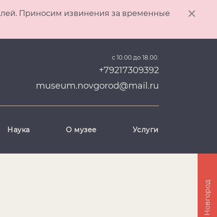
ителей. Приносим извинения за временные
с 10.00 до 18.00.
+79217309392
museum.novgorod@mail.ru
Наука
О музее
Услуги
Великий Новгород