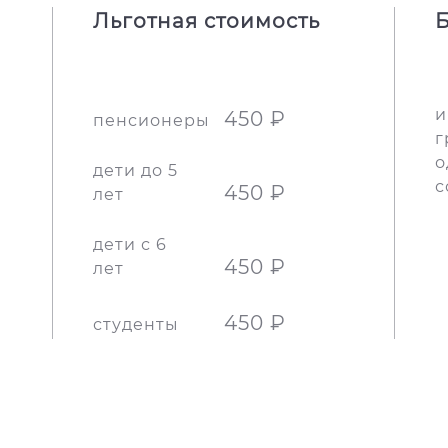
Льготная стоимость
Б
и
450 ₽
пенсионеры
г
о
дети до 5
с
450 ₽
лет
дети с 6
450 ₽
лет
450 ₽
студенты