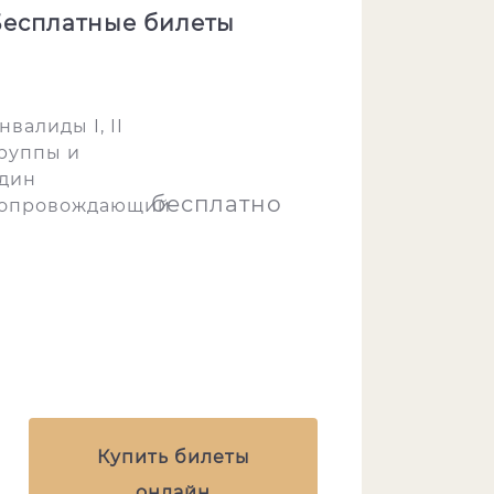
есплатные билеты
нвалиды I, II
руппы и
дин
бесплатно
опровождающий
Купить билеты
онлайн