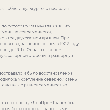
к – объект культурного наследия
по фотографиям начала XX в. Это
 (меньше современного),
крытое двухскатной крышей. При
оловьева, закончившегося в 1902 году,
е, до 1911 г. Однако в скором
ку с северной стороны и развернув
острадало и было восстановлено к
проводилось укрепление северной стены
ь связаны с разновременностью
оста по проекту «ЛенПромТранс» был
оторая была покрыта гранитными