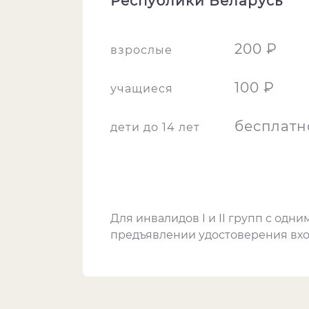
Республики Беларусь
200 ₽
взрослые
100 ₽
учащиеся
бесплатн
дети до 14 лет
Для инвалидов I и II групп с од
предъявлении удостоверения вхо