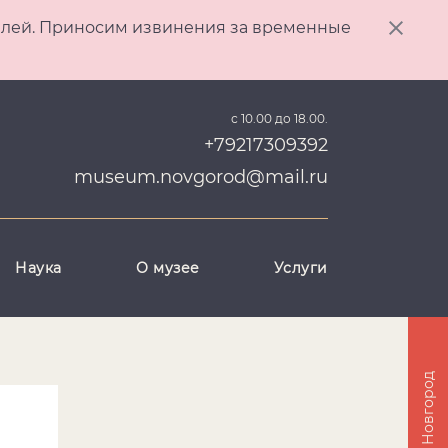
ителей. Приносим извинения за временные
с 10.00 до 18.00.
+79217309392
museum.novgorod@mail.ru
Наука
О музее
Услуги
Великий Новгород