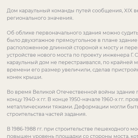
Дом караульный команды путей сообщения, XIX ве
регионального значения.
Об облике первоначального здания можно судить 
было двухэтажное прямоугольное в плане здание
расположенное длинной стороной к мосту и пере
устройстве нового моста по проекту инженера Г. С
караульный дом не перестраивался, по крайней мер
времени его размер увеличили, сделав пристрой
конек крыши.
Во время Великой Отечественной войны здание п
концу 1940-х гг. В конце 1950-начале 1960-х гг. 
металлическими тяжами. Деформации могли быт
строительства частей задания.
В 1986-1988 гг. при строительстве пешеходного м
повышен уровень площадки со стороны моста, к