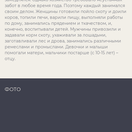
забот в любое время года. Поэтому каждый занимался
своим делом. Женщины готовили пойло скоту и доили
коров, топили печи, варили пищу, выполняли работы
по дому, занимались прядением и ткачеством, и,
конечно, воспитывали детей. Мужчины привозили и
задавали корм скоту, ухаживали за лошадьми,
заготавливали лес и дрова, занимались различными
ремеслами и промыслами. Девочки и малыши
помогали матери, мальчики постарше (с 10-15 лет) –
отцу.
ФОТО