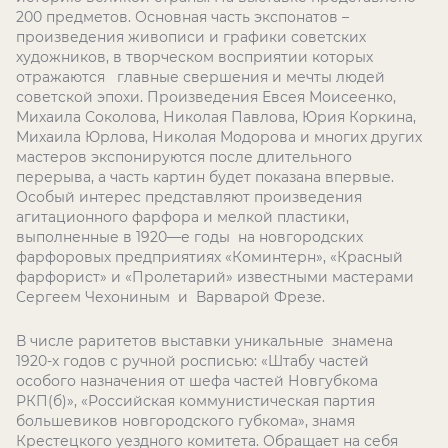
200 предметов. Основная часть экспонатов –
произведения живописи и графики советских
художников, в творческом восприятии которых
отражаются главные свершения и мечты людей
советской эпохи. Произведения Евсея Моисеенко,
Михаила Соколова, Николая Павлова, Юрия Коркина,
Михаила Юрлова, Николая Модорова и многих других
мастеров экспонируются после длительного
перерыва, а часть картин будет показана впервые.
Особый интерес представляют произведения
агитационного фарфора и мелкой пластики,
выполненные в 1920—е годы на новгородских
фарфоровых предприятиях «Коминтерн», «Красный
фарфорист» и «Пролетарий» известными мастерами
Сергеем Чехониным и Варварой Фрезе.
В числе раритетов выставки уникальные знамена
1920-х годов с ручной росписью: «Штабу частей
особого назначения от шефа частей Новгубкома
РКП(б)», «Российская коммунистическая партия
большевиков новгородского губкома», знамя
Крестецкого уездного комитета. Обращает на себя