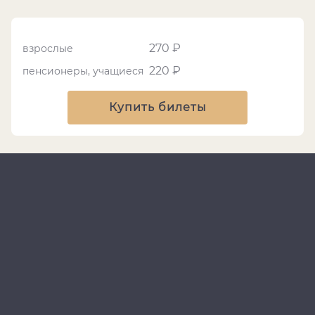
270 ₽
взрослые
220 ₽
пенсионеры, учащиеся
Купить билеты