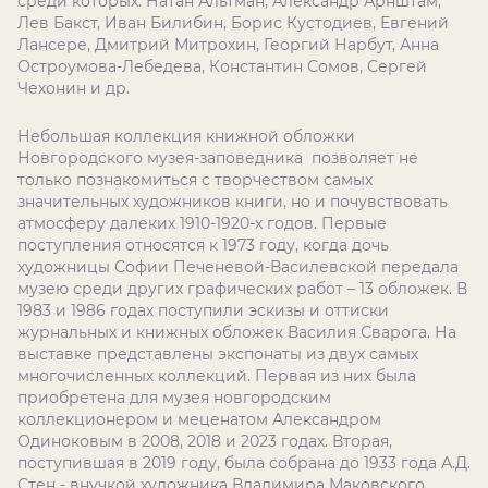
среди которых: Натан Альтман, Александр Арнштам,
Лев Бакст, Иван Билибин, Борис Кустодиев, Евгений
Лансере, Дмитрий Митрохин, Георгий Нарбут, Анна
Остроумова-Лебедева, Константин Сомов, Сергей
Чехонин и др.
Небольшая коллекция книжной обложки
Новгородского музея-заповедника позволяет не
только познакомиться с творчеством самых
значительных художников книги, но и почувствовать
атмосферу далеких 1910-1920-х годов. Первые
поступления относятся к 1973 году, когда дочь
художницы Софии Печеневой-Василевской передала
музею среди других графических работ – 13 обложек. В
1983 и 1986 годах поступили эскизы и оттиски
журнальных и книжных обложек Василия Сварога. На
выставке представлены экспонаты из двух самых
многочисленных коллекций. Первая из них была
приобретена для музея новгородским
коллекционером и меценатом Александром
Одиноковым в 2008, 2018 и 2023 годах. Вторая,
поступившая в 2019 году, была собрана до 1933 года А.Д.
Стен - внучкой художника Владимира Маковского.