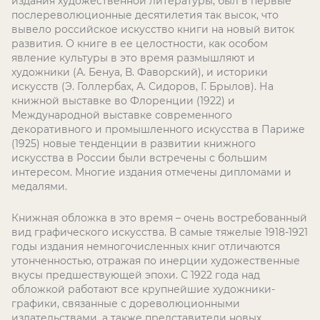
издания художественной литературы, был в первые
послереволюционные десятилетия так высок, что
вывело российское искусство книги на новый виток
развития. О книге в ее целостности, как особом
явление культуры в это время размышляют и
художники (А. Бенуа, В. Фаворский), и историки
искусств (Э. Голлербах, А. Сидоров, Г. Брылов). На
книжной выставке во Флоренции (1922) и
Международной выставке современного
декоративного и промышленного искусства в Париже
(1925) новые тенденции в развитии книжного
искусства в России были встречены с большим
интересом. Многие издания отмечены дипломами и
медалями.
Книжная обложка в это время – очень востребованный
вид графического искусства. В самые тяжелые 1918-1921
годы издания немногочисленных книг отличаются
утонченностью, отражая по инерции художественные
вкусы предшествующей эпохи. С 1922 года над
обложкой работают все крупнейшие художники-
графики, связанные с дореволюционными
издательствами, а также представители новых