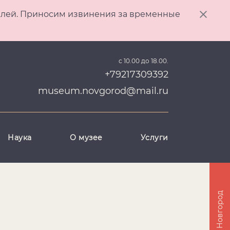
ителей. Приносим извинения за временные
с 10.00 до 18.00.
+79217309392
museum.novgorod@mail.ru
Наука
О музее
Услуги
Великий Новгород