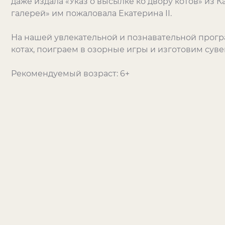
даже издала «Указ о высылке ко двору котов» из 
галерей» им пожаловала Екатерина II.
На нашей увлекательной и познавательной прог
котах, поиграем в озорные игры и изготовим сув
Рекомендуемый возраст: 6+