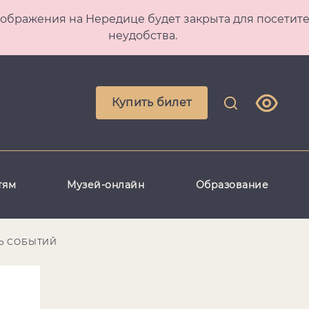
 Преображения на Нередице будет закрыта для посет
неудобства.
Купить билет
тям
Музей-онлайн
Образование
Ь СОБЫТИЙ