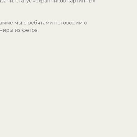
Казани. Статус «охранников картинных
рамме мы с ребятами поговорим о
ениры из фетра.