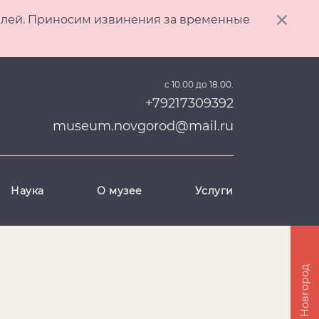
ителей. Приносим извинения за временные
с 10.00 до 18.00.
+79217309392
museum.novgorod@mail.ru
Наука
О музее
Услуги
Великий Новгород