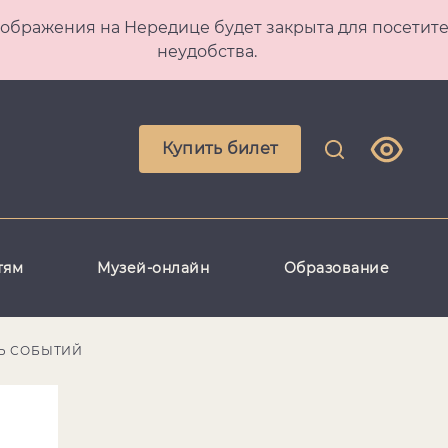
 Преображения на Нередице будет закрыта для посет
неудобства.
Купить билет
тям
Музей-онлайн
Образование
Ь СОБЫТИЙ