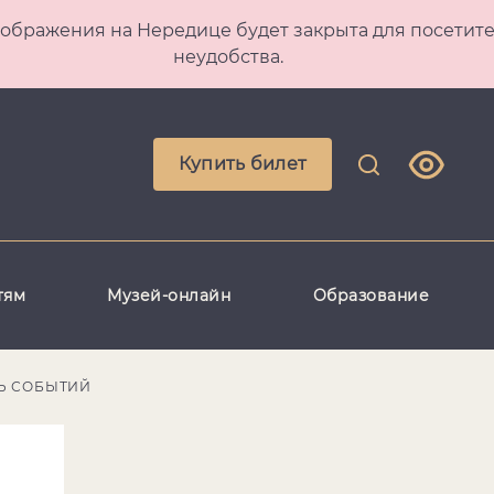
 Преображения на Нередице будет закрыта для посет
неудобства.
Купить билет
тям
Музей-онлайн
Образование
Ь СОБЫТИЙ