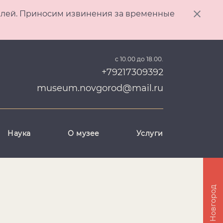
ителей. Приносим извинения за временные
с 10.00 до 18.00.
+79217309392
museum.novgorod@mail.ru
Наука
О музее
Услуги
Великий Новгород