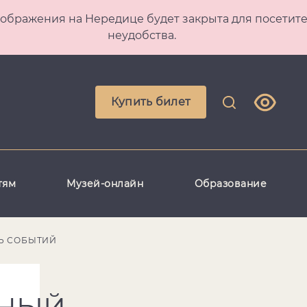
 Преображения на Нередице будет закрыта для посет
неудобства.
Купить билет
тям
Музей-онлайн
Образование
Ь СОБЫТИЙ