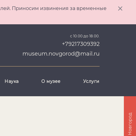
ителей. Приносим извинения за временные
с 10.00 до 18.00.
+79217309392
museum.novgorod@mail.ru
Наука
О музее
Услуги
Великий Новгород