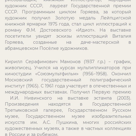
художник СССР, лауреат Государственной премии
СССР. Программным циклом Горяева, за который
художник получил Золотую медаль Лейпцигской
книжной ярмарки 1975 года, стал цикл иллюстраций к
роману Ф.М. Достоевского «Идиот». На выставке
посетители увидят эскизы иллюстраций Виталия
Горяева, созданные на даче-мастерской в
абрамцевском Посёлке художников.
Кирилл Серафимович Мамонов (1937 г.р.) − график,
живописец. Учился на курсах мультипликаторов при
киностудии «Союзмультфильм» (1956−1958). Окончил
Московский государственный полиграфический
институт (1965). С 1961 года участвует в отечественных и
международных выставках. Получил Первую премию
И.И. Нивинского на выставке эстампа (2003).
Произведения находятся в Государственной
Третьяковской галерее, Государственном Русском
музее, Государственном музее изобразительных
искусств им. А.С. Пушкина, многих российских
художественных музеях, а также в частных коллекциях
в России и за рубежом.