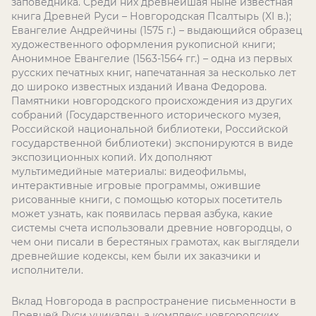
заповедника. Среди них древнейшая ныне известная
книга Древней Руси – Новгородская Псалтырь (XI в.);
Евангелие Андрейчины (1575 г.) – выдающийся образец
художественного оформления рукописной книги;
Анонимное Евангелие (1563-1564 гг.) – одна из первых
русских печатных книг, напечатанная за несколько лет
до широко известных изданий Ивана Федорова.
Памятники новгородского происхождения из других
собраний (Государственного исторического музея,
Российской национальной библиотеки, Российской
государственной библиотеки) экспонируются в виде
экспозиционных копий. Их дополняют
мультимедийные материалы: видеофильмы,
интерактивные игровые программы, ожившие
рисованные книги, с помощью которых посетитель
может узнать, как появилась первая азбука, какие
системы счета использовали древние новгородцы, о
чем они писали в берестяных грамотах, как выглядели
древнейшие кодексы, кем были их заказчики и
исполнители.
Вклад Новгорода в распространение письменности в
Древней Руси уникален, а комплекс новгородских