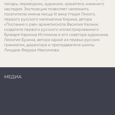
писарь, переводчик, художник, хранитель книжного
наследия. Экспозиция позволяет напомнить
посетителю имена писца XI века Упыря Лихого,
первого русского математика Кирика, автора
«Послания о рае» архиепископа Василия Калики,
создателя первого русского иллюстрированного
букваря Кариона Истомина и его соавтора художника
Леонтия Бунина, автора одной из первых русских
грамматик, директора и преподавателя школы
Лихудов Федора Максимова.
МЕДИА