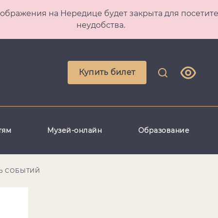
 Преображения на Нередице будет закрыта для посет
неудобства.
Купить билет
тям
Музей-онлайн
Образование
Ь СОБЫТИЙ