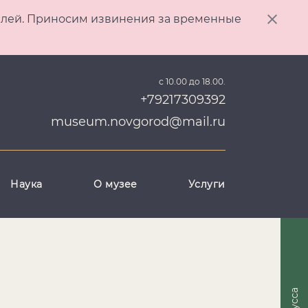
ителей. Приносим извинения за временные
с 10.00 до 18.00.
+79217309392
museum.novgorod@mail.ru
Наука
О музее
Услуги