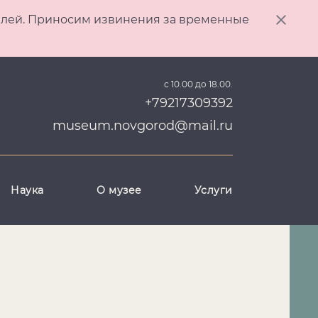
ителей. Приносим извинения за временные
с 10.00 до 18.00.
+79217309392
museum.novgorod@mail.ru
Наука
О музее
Услуги