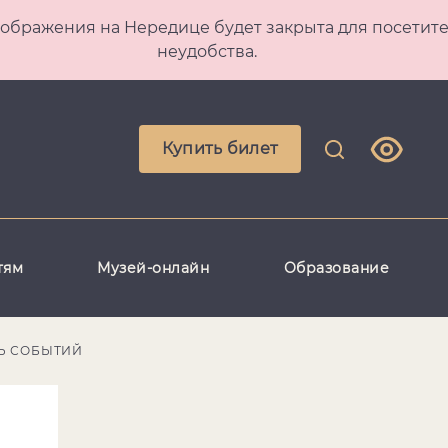
 Преображения на Нередице будет закрыта для посет
неудобства.
Купить билет
тям
Музей-онлайн
Образование
Ь СОБЫТИЙ