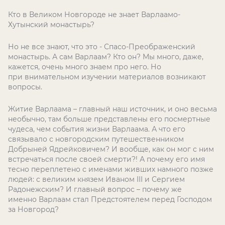
Кто в Великом Новгороде не знает Варлаамо-
Хутынский монастырь?
Но не все знают, что это - Спасо-Преображенский
монастырь. А сам Варлаам? Кто он? Мы много, даже,
кажется, очень много знаем про него. Но
при внимательном изучении материалов возникают
вопросы.
Житие Варлаама – главный наш источник, и оно весьма
необычно, там больше представлены его посмертные
чудеса, чем события жизни Варлаама. А что его
связывало с новгородским путешественником
Добрыней Ядрейковичем? И вообще, как он мог с ним
встречаться после своей смерти?! А почему его имя
тесно переплетено с именами живших намного позже
людей: с великим князем Иваном III и Сергием
Радонежским? И главный вопрос – почему же
именно Варлаам стал Предстоятелем перед Господом
за Новгород?