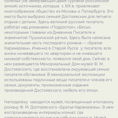
солёных (не замерзающих даже суровой российской
зимой) источниках, которые с
XIX
в. привлекают
многообразное общество из Москвы и Петербурга. Это
место было выбрано семьей Достоевских для летнего
отдыха с детьми. Здесь великий русский писатель
работал над романами «Подросток», «Бесы»,
некоторыми главами из Дневника Писателя и
знаменитой Пушкинской речью. Здесь была написана
значительная часть последнего романа — «Братья
Карамазовы». Именно в Старой Руссе у писателя, всю
жизнь кочевавшего по квартирам и не имевшего
никакой собственности, появился свой дом. Сейчас в
нем размещается Мемориальный Дом-музей Ф. М.
Достоевского, где восстановлена окружавшая семью
писателя обстановка. В мемориальной экспозиции
использованы подлинные вещи писателя и членов его
семьи, документы, прижизненные издания
произведений Достоевского, мебель его эпохи.
Неподалёку находится музей, посвященный итоговому
роману Ф. М. Достоевского «Братья Карамазовы». В нем
воспроизведены интерьеры комнат, где
разворачиваются основные события романа. Музей