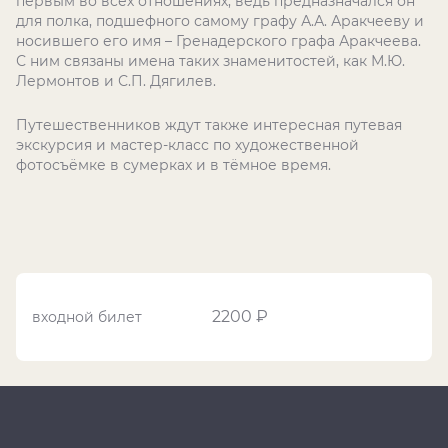
первым во всех отношениях, ведь предназначался он
для полка, подшефного самому графу А.А. Аракчееву и
носившего его имя – Гренадерского графа Аракчеева.
С ним связаны имена таких знаменитостей, как М.Ю.
Лермонтов и С.П. Дягилев.
Путешественников ждут также интересная путевая
экскурсия и мастер-класс по художественной
фотосъёмке в сумерках и в тёмное время.
2200 ₽
входной билет