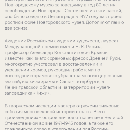
Новгородскому музею-заповеднику в год 80-летия
освобождения Новгорода. Состоящее из пяти частей,
оно было создано в Ленинграде в 1977 году как проект
росписи фойе Новгородского музея. Дополняют панно
два эскиза.
Академик Российской академии художеств, лауреат
Международной премии имени Н. К. Рериха,
профессор Александр Константинович Крылов
известен как знаток храмовых фресок Древней Руси,
многократно участвовал в восстановлении и
украшении храмов, руководил работами по
воссозданию храмового убранства многих церковных
зданий, включая храмы в Санкт-Петербурге, в
Ленинградской области и на территории музея-
заповедника «Кижи».
В творческом наследии мастера отражены знаковые
события многовековой истории страны. В его
произведениях – острое личное отношение к Великой
Отечественной войне 1941–1945 годов, а также его
гражданское слово в утверждении для России-