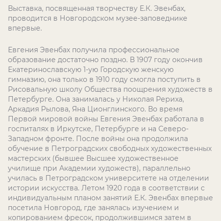
Выставка, посвященная творчеству Е.К. Эвенбах,
проводится в Новгородском музее-заповеднике
впервые.
Евгения Эвенбах получила профессиональное
образование достаточно поздно. В 1907 году окончив
Екатеринославскую 1-ую Городскую женскую
гимназию, она только в 1910 году смогла поступить в
Рисовальную школу Общества поощрения художеств в
Петербурге. Она занималась у Николая Рериха,
Аркадия Рылова, Яна Ционглинского. Во время
Первой мировой войны Евгения Эвенбах работала в
госпиталях в Иркутске, Петербурге и на Северо-
Западном фронте. После войны она продолжила
обучение в Петроградских свободных художественных
мастерских (бывшее Высшее художественное
училище при Академии художеств), параллельно
училась в Петроградском университете на отделении
истории искусства. Летом 1920 года в соответствии с
индивидуальным планом занятий Е.К. Эвенбах впервые
посетила Новгород, где занялась изучением и
копированием фресок, продолжившимся затем в