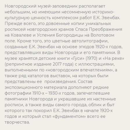
Новгородский музей-заповедник располагает
небольшим, но имеющим несомненную историко-
культурную ценность комплексом работ Е.К. Эвенбах.
Прежде всего, это довоенные копии уникальных
росписей новгородских храмов Спаса Преображения
на Ковалеве и Успения Богородицы на Волотовом
поле. Кроме того, это цветные автолитографии,
созданные Е.К. Эвенбах на основе этюдов 1920-х годов,
представлявших виды Новгорода и его памятники. В
музее хранятся детские книги «Гуси» (1970) и «На реке»
(репринтное издание 2017 года) с иллюстрациями,
выполненными по «новгородским впечатлениям», а
также ряд каталогов выставок, на которых были
представлены ее произведения. Состав
экспозиционного материала дополняют редкие
фотографии 1910-х – 1930-х годов, запечатлевшие
памятники Новгорода и украшавшие их настенные
росписи, а также виды самого города, облик и быт
которого так покорил Е.К. Эвенбах в начале 1920-х
годов и который стал «фундаментом» всего ее
творчества.