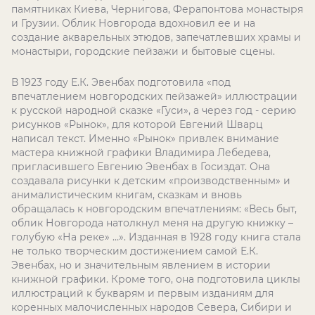
памятниках Киева, Чернигова, Ферапонтова монастыря
и Грузии. Облик Новгорода вдохновил ее и на
создание акварельных этюдов, запечатлевших храмы и
монастыри, городские пейзажи и бытовые сцены.
В 1923 году Е.К. Эвенбах подготовила «под
впечатлением новгородских пейзажей» иллюстрации
к русской народной сказке «Гуси», а через год - серию
рисунков «Рынок», для которой Евгений Шварц
написал текст. Именно «Рынок» привлек внимание
мастера книжной графики Владимира Лебедева,
пригласившего Евгению Эвенбах в Госиздат. Она
создавала рисунки к детским «производственным» и
анималистическим книгам, сказкам и вновь
обращалась к новгородским впечатлениям: «Весь быт,
облик Новгорода натолкнул меня на другую книжку –
голубую «На реке» …». Изданная в 1928 году книга стала
не только творческим достижением самой Е.К.
Эвенбах, но и значительным явлением в истории
книжной графики. Кроме того, она подготовила циклы
иллюстраций к букварям и первым изданиям для
коренных малочисленных народов Севера, Сибири и