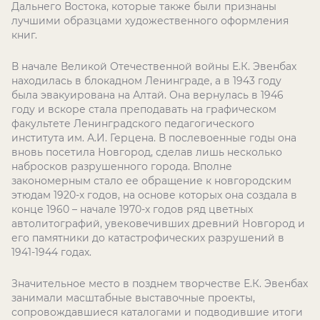
Дальнего Востока, которые также были признаны
лучшими образцами художественного оформления
книг.
В начале Великой Отечественной войны Е.К. Эвенбах
находилась в блокадном Ленинграде, а в 1943 году
была эвакуирована на Алтай. Она вернулась в 1946
году и вскоре стала преподавать на графическом
факультете Ленинградского педагогического
института им. А.И. Герцена. В послевоенные годы она
вновь посетила Новгород, сделав лишь несколько
набросков разрушенного города. Вполне
закономерным стало ее обращение к новгородским
этюдам 1920-х годов, на основе которых она создала в
конце 1960 – начале 1970-х годов ряд цветных
автолитографий, увековечивших древний Новгород и
его памятники до катастрофических разрушений в
1941-1944 годах.
Значительное место в позднем творчестве Е.К. Эвенбах
занимали масштабные выставочные проекты,
сопровождавшиеся каталогами и подводившие итоги