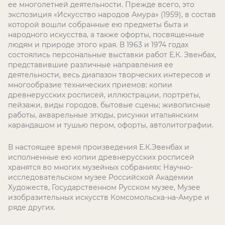
ее многолетней деятельности. Прежде всего, это
экспозиция «Искусство народов Амура» (1959), в состав
которой вошли собранные ею предметы быта и
народного искусства, а также офорты, посвященные
людям и природе этого края. В 1963 и 1974 годах
состоялись персональные выставки работ Е.К. Эвенбах,
представившие различные направления ее
деятельности, весь диапазон творческих интересов и
многообразие технических приемов: копии
древнерусских росписей, иллюстрации, портреты,
пейзажи, виды городов, бытовые сцены; живописные
работы, акварельные этюды, рисунки итальянским
карандашом и тушью пером, офорты, автолитографии.
В настоящее время произведения Е.К.Эвенбах и
исполненные ею копии древнерусских росписей
хранятся во многих музейных собраниях: Научно-
исследовательском музее Российской Академии
Художеств, Государственном Русском музее, Музее
изобразительных искусств Комсомольска-на-Амуре и
ряде других.