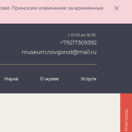
ителей. Приносим извинения за временные
с 10.00 до 18.00.
+79217309392
museum.novgorod@mail.ru
Наука
О музее
Услуги
Великий Новгород