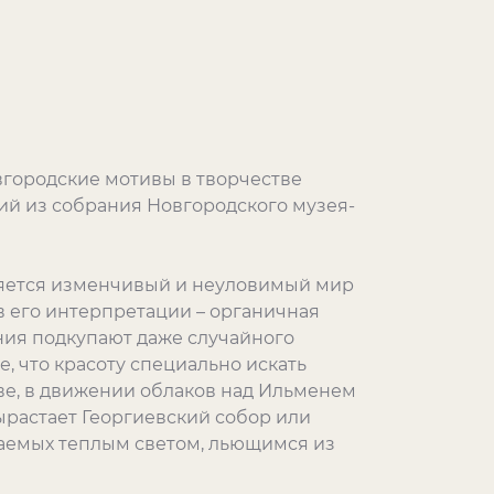
городские мотивы в творчестве
ий из собрания Новгородского музея-
ляется изменчивый и неуловимый мир
в его интерпретации – органичная
ения подкупают даже случайного
, что красоту специально искать
ве, в движении облаков над Ильменем
вырастает Георгиевский собор или
ваемых теплым светом, льющимся из