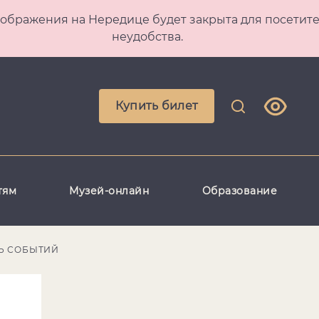
 Преображения на Нередице будет закрыта для посет
неудобства.
Купить билет
тям
Музей-онлайн
Образование
Ь СОБЫТИЙ