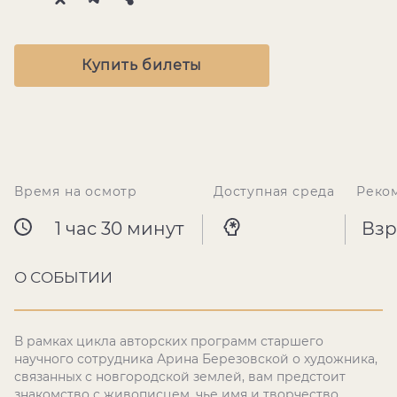
Купить билеты
Время на осмотр
Доступная среда
Реко
1 час 30 минут
Взр
О СОБЫТИИ
В рамках цикла авторских программ старшего
научного сотрудника Арина Березовской о художника,
связанных с новгородской землей, вам предстоит
знакомство с живописцем, чье имя и творчество