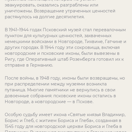
эвакуировать, оказались разграблены или
уничтожены. Возвращение утраченных ценностей
растянулось на долгие десятилетия.
В 1941–1944 годах Псковский музей стал перевалочным
пунктом для культурных ценностей, захваченных
немецкими войсками в Новгороде, Тихвине, Гатчине и
других городах. В 1944 году эти сокровища, включая
новгородские и псковские иконы, были вывезены в
Ригу, где Оперативный штаб Розенберга готовил их к
отправке в Германию.
После войны, в 1948 году, иконы были возвращены, но
при распределении между музеями возникла
путаница. Многие памятники не вернулись в свои
довоенные собрания: псковские иконы остались в
Новгороде, а новгородские — в Пскове.
Особую судьбу имеет икона «Святые князья Владимир,
Борис и Глеб, с житием Бориса и Глеба», созданная в
1545 году для новгородской церкви Бориса и Глеба в