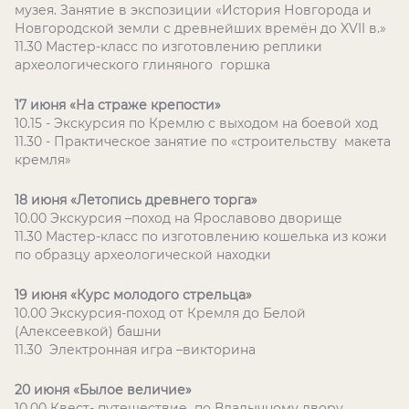
музея. Занятие в экспозиции «История Новгорода и
Новгородской земли с древнейших времён до XVII в.»
11.30 Мастер-класс по изготовлению реплики
археологического глиняного горшка
17 июня «На страже крепости»
10.15 - Экскурсия по Кремлю с выходом на боевой ход
11.30 - Практическое занятие по «строительству макета
кремля»
18 июня «Летопись древнего торга»
10.00 Экскурсия –поход на Ярославово дворище
11.30 Мастер-класс по изготовлению кошелька из кожи
по образцу археологической находки
19 июня «Курс молодого стрельца»
10.00 Экскурсия-поход от Кремля до Белой
(Алексеевкой) башни
11.30 Электронная игра –викторина
20 июня «Былое величие»
1
0.00 Квест- путешествие по Владычному двору