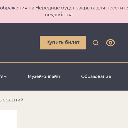
 Преображения на Нередице будет закрыта для посет
неудобства.
Купить билет
тям
Музей-онлайн
Образование
Ь СОБЫТИЙ