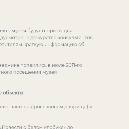
екта музея будут открыты для
дусмотрено дежурство консультантов,
осетителям краткую информацию об
еднике появились в июле 2011-го
атного посещения музея
е объекты:
очные залы на Ярославовом дворище) и
 «Повести о белом клобуке» до