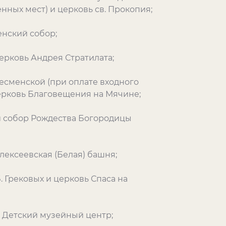
ных мест) и церковь св. Прокопия;
енский собор;
церковь Андрея Стратилата;
есменской (при оплате входного
ерковь Благовещения на Мячине;
 и собор Рождества Богородицы
лексеевская (Белая) башня;
Б. Грековых и церковь Спаса на
и Детский музейный центр;