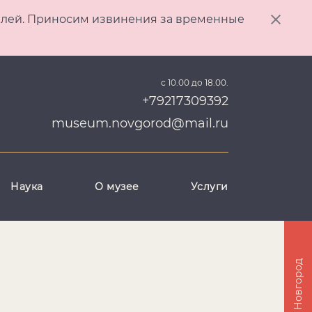
ителей. Приносим извинения за временные
с 10.00 до 18.00.
+79217309392
museum.novgorod@mail.ru
Наука
О музее
Услуги
Великий Новгород