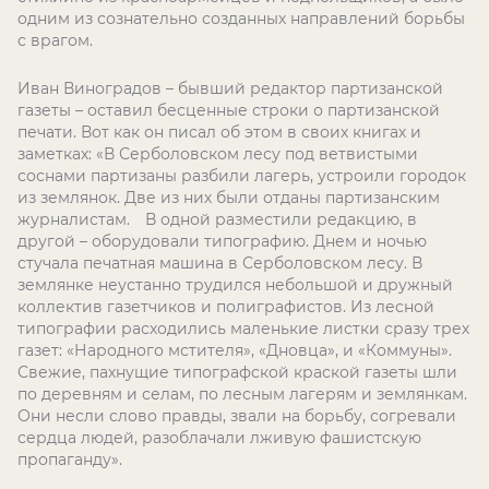
одним из сознательно созданных направлений борьбы
с врагом.
Иван Виноградов – бывший редактор партизанской
газеты – оставил бесценные строки о партизанской
печати. Вот как он писал об этом в своих книгах и
заметках: «В Серболовском лесу под ветвистыми
соснами партизаны разбили лагерь, устроили городок
из землянок. Две из них были отданы партизанским
журналистам.⠀ В одной разместили редакцию, в
другой – оборудовали типографию. Днем и ночью
стучала печатная машина в Серболовском лесу. В
землянке неустанно трудился небольшой и дружный
коллектив газетчиков и полиграфистов. Из лесной
типографии расходились маленькие листки сразу трех
газет: «Народного мстителя», «Дновца», и «Коммуны».
Свежие, пахнущие типографской краской газеты шли
по деревням и селам, по лесным лагерям и землянкам.
Они несли слово правды, звали на борьбу, согревали
сердца людей, разоблачали лживую фашистскую
пропаганду».