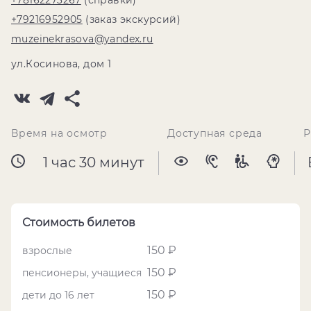
+78162273267
(справки)
+79216952905
(заказ экскурсий)
muzeinekrasova@yandex.ru
ул.Косинова, дом 1
Время на осмотр
Доступная среда
Р
1 час 30 минут
Стоимость билетов
150 ₽
взрослые
150 ₽
пенсионеры, учащиеся
150 ₽
дети до 16 лет