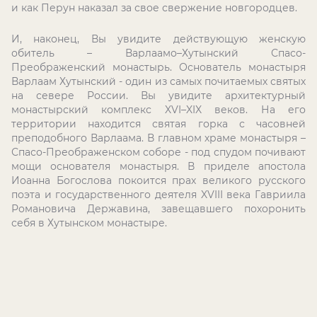
и как Перун наказал за свое свержение новгородцев.
И, наконец, Вы увидите действующую женскую
обитель – Варлаамо–Хутынский Спасо-
Преображенский монастырь. Основатель монастыря
Варлаам Хутынский - один из самых почитаемых святых
на севере России. Вы увидите архитектурный
монастырский комплекс XVI–XIX веков. На его
территории находится святая горка с часовней
преподобного Варлаама. В главном храме монастыря –
Спасо-Преображенском соборе - под спудом почивают
мощи основателя монастыря. В приделе апостола
Иоанна Богослова покоится прах великого русского
поэта и государственного деятеля XVIII века Гавриила
Романовича Державина, завещавшего похоронить
себя в Хутынском монастыре.