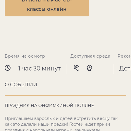
классы онлайн
Время на осмотр
Доступная среда
Реко
1 час 30 минут
Дет
О СОБЫТИИ
ПРАЗДНИК НА ОНФИМКИНОЙ ПОЛЯНЕ
Приглашаем взрослых и детей встретить весну так,
как это делали наши предки! Гостей ждет яркий
праздник с народными играми, закличками,