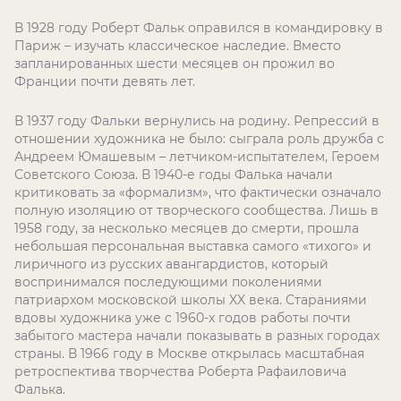
В 1928 году Роберт Фальк оправился в командировку в
Париж – изучать классическое наследие. Вместо
запланированных шести месяцев он прожил во
Франции почти девять лет.
В 1937 году Фальки вернулись на родину. Репрессий в
отношении художника не было: сыграла роль дружба с
Андреем Юмашевым – летчиком-испытателем, Героем
Советского Союза. В 1940-е годы Фалька начали
критиковать за «формализм», что фактически означало
полную изоляцию от творческого сообщества. Лишь в
1958 году, за несколько месяцев до смерти, прошла
небольшая персональная выставка самого «тихого» и
лиричного из русских авангардистов, который
воспринимался последующими поколениями
патриархом московской школы XX века. Стараниями
вдовы художника уже с 1960-х годов работы почти
забытого мастера начали показывать в разных городах
страны. В 1966 году в Москве открылась масштабная
ретроспектива творчества Роберта Рафаиловича
Фалька.