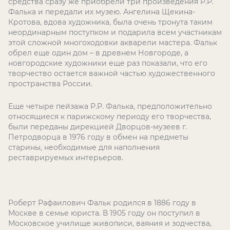
средства сразу же приобрели три произведения Р.Р.
Фалька и передали их музею. Ангелина Щекина-
Кротова, вдова художника, была очень тронута таким
неординарным поступком и подарила всем участникам
этой сложной многоходовки акварели мастера. Фальк
обрел еще один дом – в древнем Новгороде, а
новгородские художники еще раз показали, что его
творчество остается важной частью художественного
пространства России.
Еще четыре пейзажа Р.Р. Фалька, предположительно
относящиеся к парижскому периоду его творчества,
были переданы дирекцией Дворцов-музеев г.
Петродворца в 1976 году в обмен на предметы
старины, необходимые для наполнения
реставрируемых интерьеров.
Роберт Рафаилович Фальк родился в 1886 году в
Москве в семье юриста. В 1905 году он поступил в
Московское училище живописи, ваяния и зодчества,