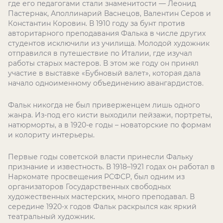
где его педагогами стали знаменитости — Леонид
Пастернак, Аполлинарий Васнецов, Валентин Серов и
Константин Коровин. В 1910 году за бунт против
авторитарного преподавания Фалька в числе других
студентов исключили из училища. Молодой художник
отправился в путешествие по Италии, где изучал
работы старых мастеров. В этом же году он принял
участие в выставке «Бубновый валет», которая дала
начало одноименному объединению авангардистов.
Фальк никогда не был приверженцем лишь одного
жанра. Из-под его кисти выходили пейзажи, портреты,
натюрморты, а в 1920-е годы – новаторские по формам
и колориту интерьеры.
Первые годы советской власти принесли Фальку
признание и известность. В 1918–1921 годах он работал в
Наркомате просвещения РСФСР, был одним из
организаторов Государственных свободных
художественных мастерских, много преподавал. В
середине 1920-х годов Фальк раскрылся как яркий
театральный художник.