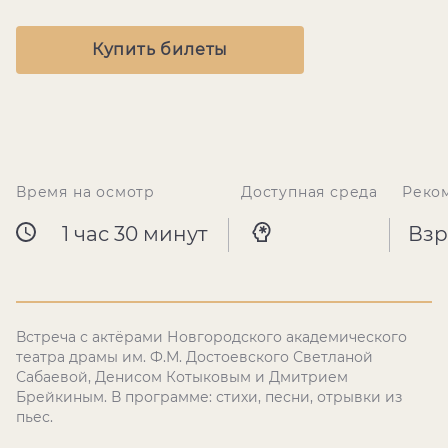
Купить билеты
Время на осмотр
Доступная среда
Реко
1 час 30 минут
Взр
Встреча с актёрами Новгородского академического
театра драмы им. Ф.М. Достоевского Светланой
Сабаевой, Денисом Котыковым и Дмитрием
Брейкиным. В программе: стихи, песни, отрывки из
пьес.