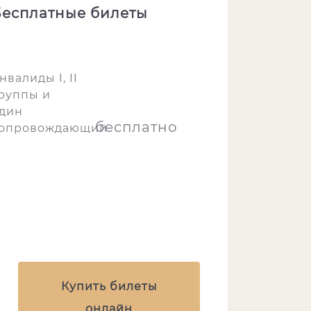
есплатные билеты
нвалиды I, II
руппы и
дин
бесплатно
опровождающий
Купить билеты
онлайн