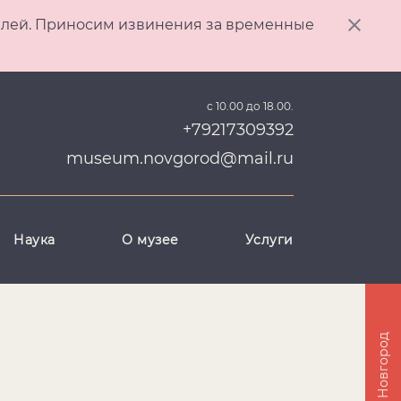
ителей. Приносим извинения за временные
с 10.00 до 18.00.
+79217309392
museum.novgorod@mail.ru
Наука
О музее
Услуги
Великий Новгород