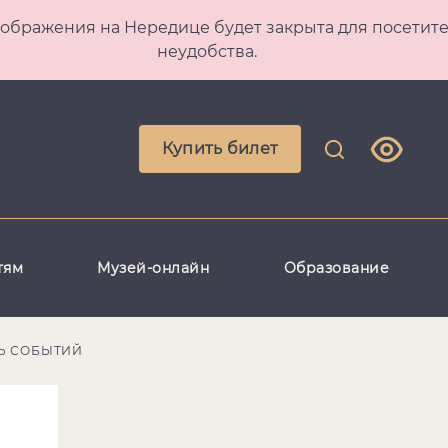
 Преображения на Нередице будет закрыта для посет
неудобства.
Купить билет
тям
Музей-онлайн
Образование
Ь СОБЫТИЙ