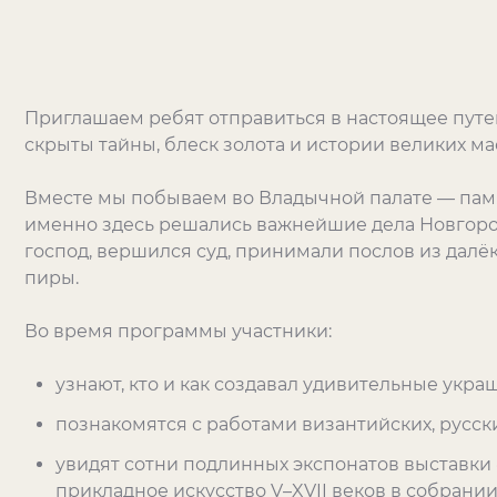
Приглашаем ребят отправиться в настоящее путе
скрыты тайны, блеск золота и истории великих ма
Вместе мы побываем во Владычной палате — памя
именно здесь решались важнейшие дела Новгород
господ, вершился суд, принимали послов из далё
пиры.
Во время программы участники:
узнают, кто и как создавал удивительные укр
познакомятся с работами византийских, русск
увидят сотни подлинных экспонатов выставки
прикладное искусство V–XVII веков в собрани