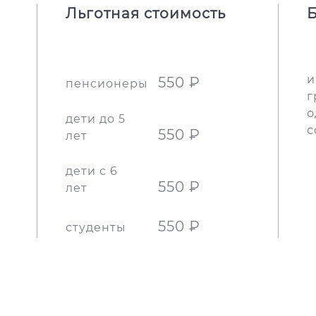
Льготная стоимость
Б
и
550 ₽
пенсионеры
г
о
дети до 5
с
550 ₽
лет
дети с 6
550 ₽
лет
550 ₽
студенты