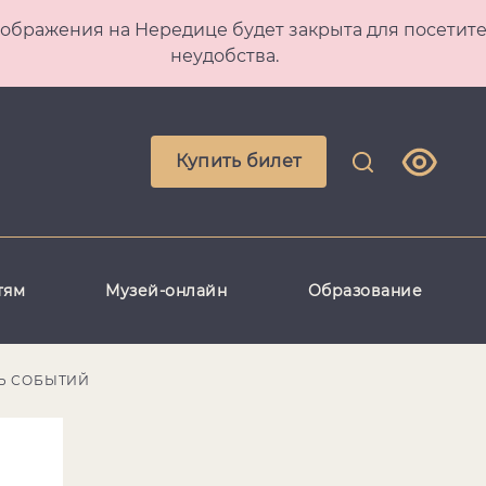
 Преображения на Нередице будет закрыта для посет
неудобства.
Купить билет
тям
Музей-онлайн
Образование
Ь СОБЫТИЙ