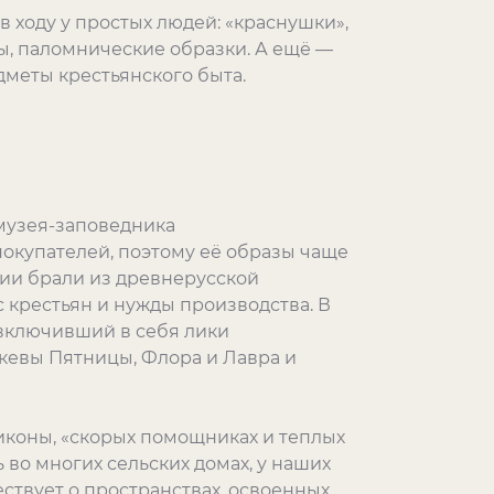
 ходу у простых людей: «краснушки»,
, паломнические образки. А ещё —
дметы крестьянского быта.
 музея-заповедника
покупателей, поэтому её образы чаще
гии брали из древнерусской
 крестьян и нужды производства. В
включивший в себя лики
кевы Пятницы, Флора и Лавра и
иконы, «скорых помощниках и теплых
 во многих сельских домах, у наших
ствует о пространствах, освоенных