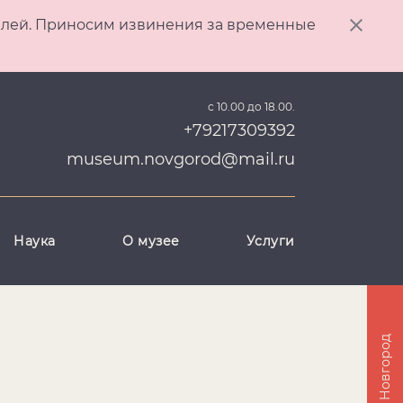
ителей. Приносим извинения за временные
с 10.00 до 18.00.
+79217309392
museum.novgorod@mail.ru
Наука
О музее
Услуги
Великий Новгород