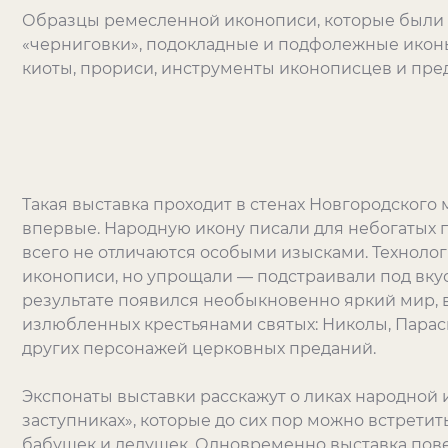
Образцы ремесленной иконописи, которые были в
«черниговки», подокладные и подфолежные иконы
киоты, прориси, инструменты иконописцев и пре
Такая выставка проходит в стенах Новгородского
впервые. Народную икону писали для небогатых 
всего не отличаются особыми изысками. Техноло
иконописи, но упрощали — подстраивали под вкус
результате появился необыкновенно яркий мир, 
излюбленных крестьянами святых: Николы, Парас
других персонажей церковных преданий.
Экспонаты выставки расскажут о ликах народной 
заступниках», которые до сих пор можно встретить
бабушек и дедушек. Одновременно выставка пове