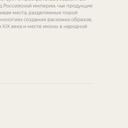
д Российской империи, чья продукция
гивая места, разделяемые порой
хнологиях создания расхожих образов,
н
XIX
века и месте иконы в народной