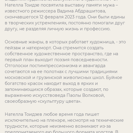
Нателла Тоидзе посвятила выставку памяти мужа –
известного режиссера Вадима Абдрашитова,
скончавшегося 12 февраля 2023 года. Они были едины
в творческих устремлениях, постоянно помогали друг
другу, не разделяя личную жизнь и профессию.
Основные жанры, в которых работает художница, - это
пейзаж и натюрморт. Она стремится создать
собственное художественное пространство, где на
первый план выходит поэзия повседневности.
Отголоски постимпрессионизма и авангарда
сочетаются на ее полотнах с лучшими традициями
московской и грузинской живописных школ. Буйное
богатство красок находит выход в ярких и
запоминающихся образах, которые создают, по
выражению искусствоведа Паолы Волковой,
своеобразную «скульптуру цвета».
Нателла Тоидзев любое время года пишет
исключительно на пленэре, несмотря на технические
трудности, которые неизменно возникают из-за
предпочитаемого ею большого формата холстов. В