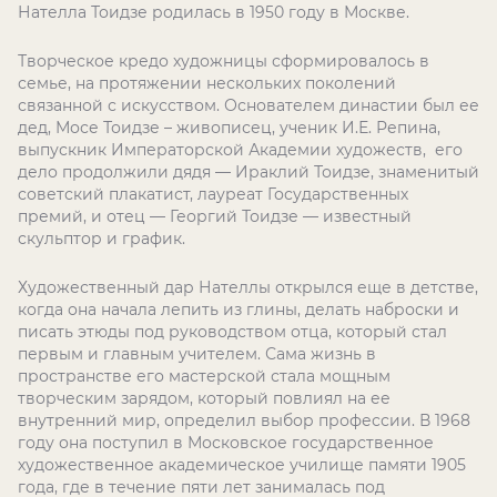
Нателла Тоидзе родилась в 1950 году в Москве.
Творческое кредо художницы сформировалось в
семье, на протяжении нескольких поколений
связанной с искусством. Основателем династии был ее
дед, Мосе Тоидзе – живописец, ученик И.Е. Репина,
выпускник Императорской Академии художеств, его
дело продолжили дядя — Ираклий Тоидзе, знаменитый
советский плакатист, лауреат Государственных
премий, и отец — Георгий Тоидзе — известный
скульптор и график.
Художественный дар Нателлы открылся еще в детстве,
когда она начала лепить из глины, делать наброски и
писать этюды под руководством отца, который стал
первым и главным учителем. Сама жизнь в
пространстве его мастерской стала мощным
творческим зарядом, который повлиял на ее
внутренний мир, определил выбор профессии. В 1968
году она поступил в Московское государственное
художественное академическое училище памяти 1905
года, где в течение пяти лет занималась под