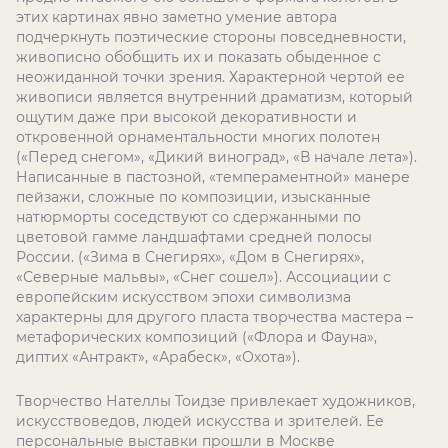
этих картинах явно заметно умение автора
подчеркнуть поэтические стороны повседневности,
живописно обобщить их и показать обыденное с
неожиданной точки зрения. Характерной чертой ее
живописи является внутренний драматизм, который
ощутим даже при высокой декоративности и
откровенной орнаментальности многих полотен
(«Перед снегом», «Дикий виноград», «В начале лета»).
Написанные в пастозной, «темпераментной» манере
пейзажи, сложные по композиции, изысканные
натюрморты соседствуют со сдержанными по
цветовой гамме ландшафтами средней полосы
России. («Зима в Снегирях», «Дом в Снегирях»,
«Северные мальвы», «Снег сошел»). Ассоциации с
европейским искусством эпохи символизма
характерны для другого пласта творчества мастера –
метафорических композиций («Флора и Фауна»,
диптих «Антракт», «Арабеск», «Охота»).
Творчество Нателлы Тоидзе привлекает художников,
искусствоведов, людей искусства и зрителей. Ее
персональные выставки прошли в Москве