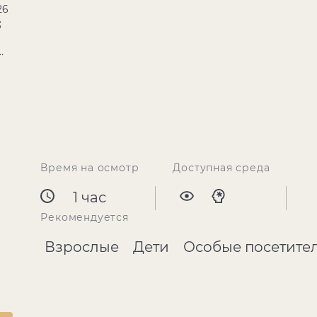
26
;
;
юля
 -
00,
та
а -
00,
ста
Время на осмотр
Доступная среда
 -
0,
1 час
а
Рекомендуется
 -
00
Взрослые
Дети
Особые посетите