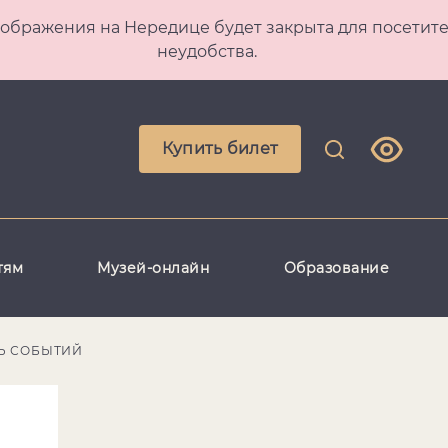
 Преображения на Нередице будет закрыта для посет
неудобства.
Купить билет
тям
Музей-онлайн
Образование
Ь СОБЫТИЙ