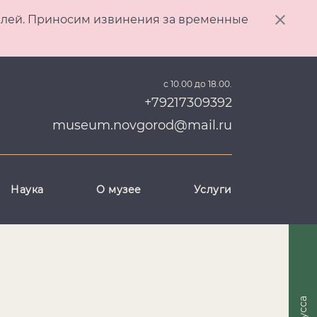
ителей. Приносим извинения за временные
с 10.00 до 18.00.
+79217309392
museum.novgorod@mail.ru
Наука
О музее
Услуги