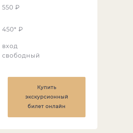
550 ₽
450* ₽
вход
свободный
Купить
экскурсионный
билет онлайн