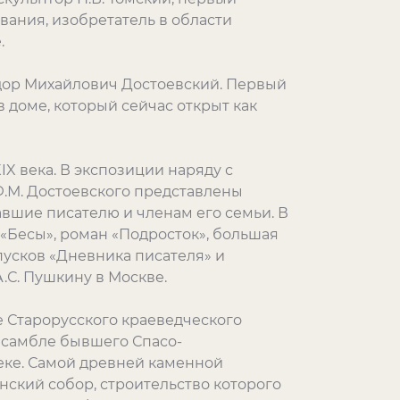
вания, изобретатель в области
.
дор Михайлович Достоевский. Первый
л в доме, который сейчас открыт как
X века. В экспозиции наряду с
Ф.М. Достоевского представлены
вшие писателю и членам его семьи. В
 «Бесы», роман «Подросток», большая
пусков «Дневника писателя» и
.С. Пушкину в Москве.
 Старорусского краеведческого
нсамбле бывшего Спасо-
еке. Самой древней каменной
ский собор, строительство которого