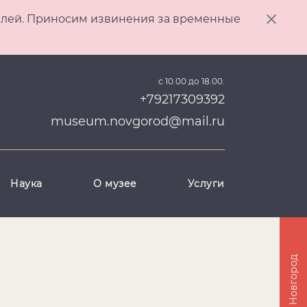
ителей. Приносим извинения за временные
с 10.00 до 18.00.
+79217309392
museum.novgorod@mail.ru
Наука
О музее
Услуги
Великий Новгород