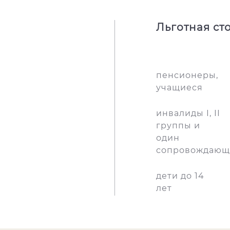
Льготная ст
пенсионеры,
учащиеся
инвалиды I, II
группы и
один
сопровождающ
дети до 14
лет