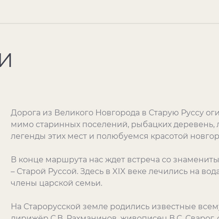
И
Дорога из Великого Новгорода в Старую Руссу ог
мимо старинных поселений, рыбацких деревень, 
легенды этих мест и полюбуемся красотой новго
В конце маршрута нас ждет встреча со знамени
– Старой Руссой. Здесь в
XIX
веке лечились на вод
члены царской семьи.
На Старорусской земле родились известные всем
дирижёр С.В. Рахманинов, живописец В.С. Сварог, 