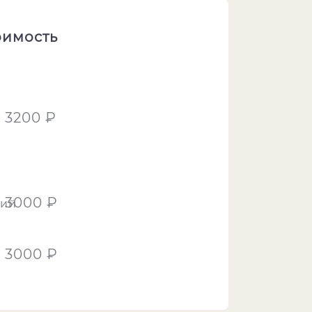
оимость
3200 ₽
3000 ₽
ий
3000 ₽