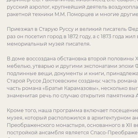
русский аэролог, крупнейший деятель воздухопла
ракетной техники М.М. Поморцев и многие другие
Приезжал в Старую Руссу и великий писатель Фе
раз он посетил город в 1872 году, а с 1873 года жи
мемориальный музей писателя.
В доме воссоздана обстановка второй половины XI
мебелью, утварью и другими экспонатами эпохи 
подлинные вещи, документы и книги, принадлежа
Старой Руссе Достоевским созданы: часть романа
часть романа «Братья Карамазовы», несколько вы
знаменитая речь по случаю открытия памятника А
Кроме того, наша программа включает посещение
музея, который расположился в архитектурном а
Преображенского монастыря, основанного в ХII в
постройкой ансамбля является Спасо-Преображен