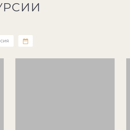
УРСИИ
рсия