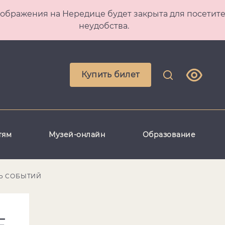
 Преображения на Нередице будет закрыта для посет
неудобства.
Купить билет
тям
Музей-онлайн
Образование
Ь СОБЫТИЙ