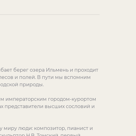
ибает берег озера Ильмень и проходит
лесов и полей. В пути мы вспомним
родской природы.
тым императорским городом-курортом
ах представители высших сословий и
у миру люди: композитор, пианист и
скульптор Н.В. Томский, первый